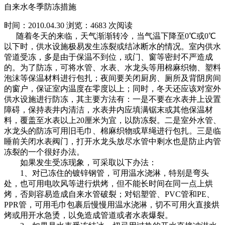
自来水冬季防冻措施
时间：2010.04.30
浏览：4683 次阅读
随着冬天的来临，天气渐渐转冷，当气温下降至0℃或0℃
以下时，供水设施极易发生冻裂或结冰断水的情况。室内供水
管道受冻，多是由于保温不到位，或门、窗等密封不严造成
的。为了防冻，可将水管、水表、水龙头等用棉麻织物、塑料
泡沫等保温材料进行包扎；夜间要关闭厨房、厕所及背阴房间
的窗户，保证室内温度在零度以上；同时，冬天还应该对室外
供水设施进行防冻，其主要方法有：一是不要在水表井上设置
障碍，保持表井内清洁，水表井内应填满锯末或其他保温材
料，覆盖至水表以上20厘米为宜，以防冻裂。二是室外水管、
水龙头的防冻可用旧毛巾、棉麻织物或草绳进行包扎。三是临
睡前关闭水表阀门，打开水龙头放尽水管中剩水也是防止内管
冻裂的一个很好办法。
如果发生受冻现象，可采取以下办法：
1、对已冻住的镀锌钢管，可用温水浇淋，特别是弯头
处，也可用电吹风等进行烘烤，但不能长时间在同一点上烘
烤，否则容易造成自来水管破裂；对铝塑管、PVC管和PE、
PPR管，可用毛巾包裹后慢慢用温水浇淋，切不可用火直接烘
烤或用开水急烫，以免造成管道或者水表爆裂。