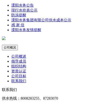
溧阳水务公告
现行水价表公示
防冻提醒
溧阳水务集团有限公司供水成本公示
感 谢 信
溧阳水务友情提醒
公司概况
公司概述
领导成员
组织结构
资质认证
公司目标
联系我们
联系我们
供水热线：8008283255、87283070